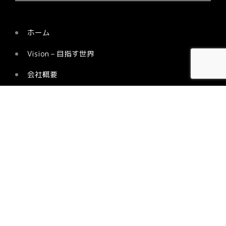
ホーム
Vision – 目指す世界
会社概要
採用情報
お問い合わせ
Company Info
731-3502
広島県山県郡安芸太田町津浪785-2 旧津波小学校内