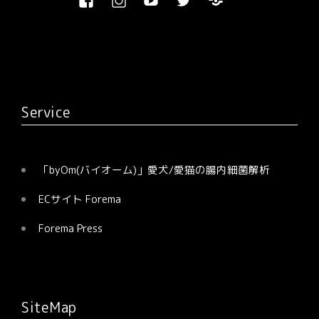
Facebook
Instagram
Youtube
Twitter
Blog
ビ
ズ
ゲ
ー
シ
ョ
Service
ン
「byOm(バイオーム)」愛犬/愛猫の腸内細菌解析
ECサイト Forema
Forema Press
SiteMap