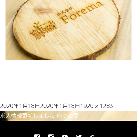
投
フ
2020年1月18日
2020年1月18日
1920 × 1283
稿
投
ル
求人情報更新しました
内で公開
日:
稿
サ
ナ
イ