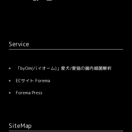
ビ
ズ
ゲ
ー
シ
ョ
Service
ン
「byOm(バイオーム)」愛犬/愛猫の腸内細菌解析
ECサイト Forema
Forema Press
SiteMap