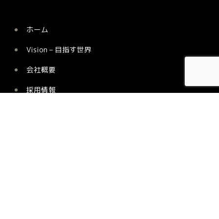
ホーム
Vision – 目指す世界
会社概要
採用情報
お問い合わせ
Company Info
731-3502
広島県山県郡安芸太田町津浪785-2 旧津波小学校内