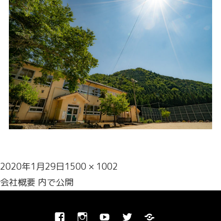
投
フ
2020年1月29日
1500 × 1002
稿
投
ル
会社概要
内で公開
日:
稿
サ
ナ
イ
Facebook
Instagram
Youtube
Twitter
Blog