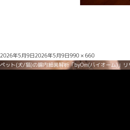
投
フ
2026年5月9日
2026年5月9日
990 × 660
稿
投
ル
ペット(犬/猫)の腸内細菌解析「byOm(バイオーム)」
日:
稿
サ
ナ
イ
ビ
ズ
ゲ
ー
シ
ョ