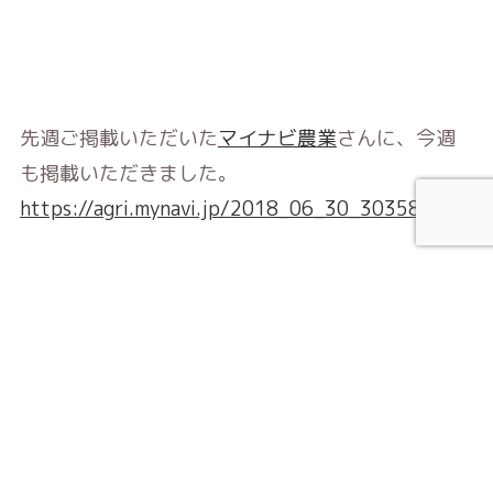
先週ご掲載いただいた
マイナビ農業
さんに、今週
も掲載いただきました。
https://agri.mynavi.jp/2018_06_30_30358/
ForemaのECサイトの紹介が主だった前回に対し、
「なぜやるのか?」といった背景にフォーカスいた
だいたのが今回の記事。難解な部分やビジネスモ
デル細部は触れず、要点をうまくまとめてサラっ
とよめるよう、きれいに組み立てていただいてい
ます。